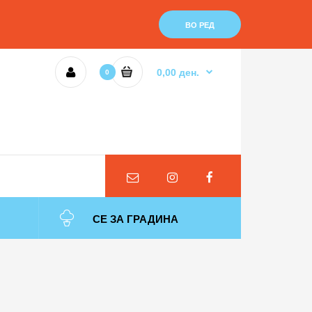
Листа со Желби (0)
Кошничка
Наплата
ВО РЕД
0,00 ден.
0
СЕ ЗА ГРАДИНА