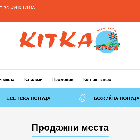
Моја сметка
Е ВО ФУНКЦИИЈА
и места
Каталози
Промоции
Контакт инфо
ЕСЕНСКА ПОНУДА
БОЖИЌНА ПОНУДА
Продажни места